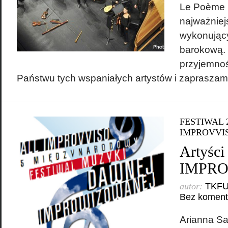
Le Poème 
najważniej
wykonując
barokową.
przyjemnoś
Państwu tych wspaniałych artystów i zapraszam
FESTIWAL 
IMPROVVI
Artyści
IMPRO
autor:
TKF
Bez koment
Arianna Sav