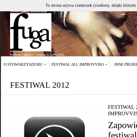
Ta strona używa ciasteczek (cookies), dzięki którym 
Towarzystwo Kulturalne
kultura :: sztuka :: edukacja kulturalna
O STOWARZYSZENIU
FESTIWAL ALL IMPROVVISO
INNE PROJ
FESTIWAL 2012
FESTIWAL 
IMPROVVI
Zapowi
festiwa