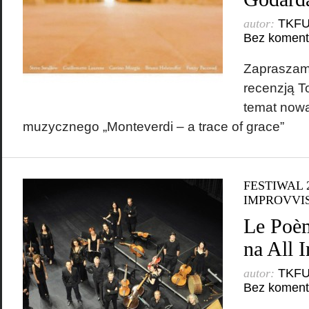
autor:
TKF
Bez koment
Zapraszamy
recenzją T
temat nowa
muzycznego „Monteverdi – a trace of grace”
FESTIWAL 
IMPROVVI
Le Poè
na All 
autor:
TKF
Bez koment