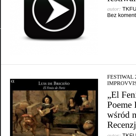
autor:
TKF
Bez koment
FESTIWAL 
IMPROVVI
„El Fen
Poeme 
wśród n
Recenzj
autor:
TKF