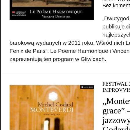
Bez koment
„Dwutygodn
publikuje 
najlepszyc
barokową wydanych w 2011 roku. Wśród nich Lui
Fenix de Paris”. Le Poeme Harmonique i Vince
zaprezentują ten program w Gliwicach.
FESTIWAL 
IMPROVVI
„Montev
grace” 
jazzowy
Godarda