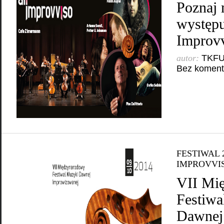
Poznaj
występu
Improvv
autor:
TKF
Bez koment
FESTIWAL 
IMPROVVI
VII Mi
Festiwa
Dawnej