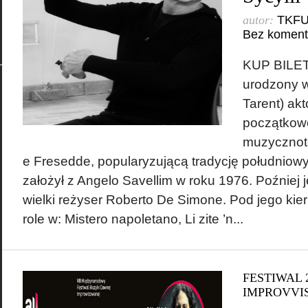
autor:
TKF
Bez koment
KUP BILET 
urodzony w
Tarent) akt
początkowo
muzycznote
e Fresedde, popularyzującą tradycję południowy
założył z Angelo Savellim w roku 1976. Poźniej
wielki reżyser Roberto De Simone. Pod jego ki
role w: Mistero napoletano, Li zite ’n...
FESTIWAL 
IMPROVVI