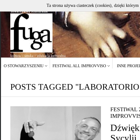
Ta strona używa ciasteczek (cookies), dzięki którym 
Towarzystwo Kulturalne
kultura :: sztuka :: edukacja kulturalna
O STOWARZYSZENIU
FESTIWAL ALL IMPROVVISO
INNE PROJ
POSTS TAGGED "LABORATORIO 
FESTIWAL 
IMPROVVI
Dźwięki
Sycylii