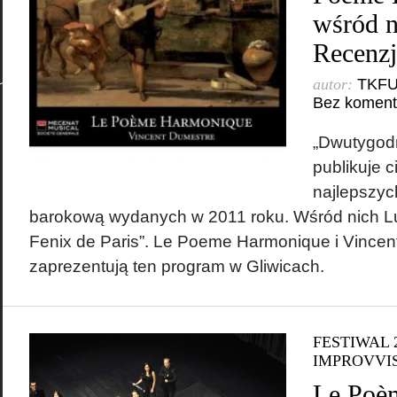
wśród n
Recenzj
autor:
TKF
Bez koment
„Dwutygodn
publikuje 
najlepszyc
barokową wydanych w 2011 roku. Wśród nich Lui
Fenix de Paris”. Le Poeme Harmonique i Vince
zaprezentują ten program w Gliwicach.
FESTIWAL 
IMPROVVI
Le Poè