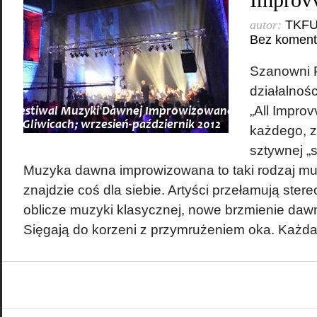
Improvv
autor:
TKF
Bez koment
Szanowni P
działalnośc
„All Improvv
każdego, z
sztywnej „
Muzyka dawna improwizowana to taki rodzaj mu
znajdzie coś dla siebie. Artyści przełamują ster
oblicze muzyki klasycznej, nowe brzmienie daw
Sięgają do korzeni z przymrużeniem oka. Każda 