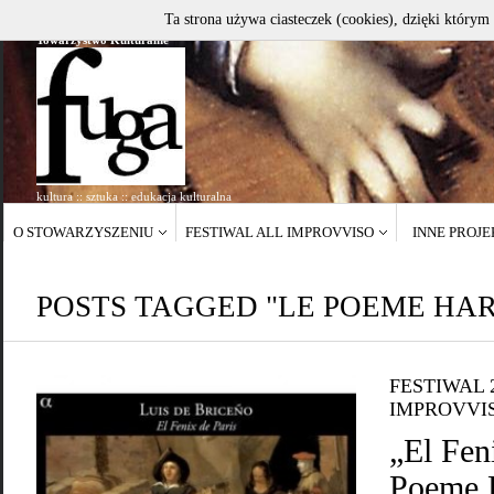
Ta strona używa ciasteczek (cookies), dzięki którym 
Towarzystwo Kulturalne
kultura :: sztuka :: edukacja kulturalna
O STOWARZYSZENIU
FESTIWAL ALL IMPROVVISO
INNE PROJ
POSTS TAGGED "LE POEME HA
FESTIWAL 
IMPROVVI
„El Fen
Poeme 