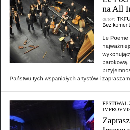
na All 
autor:
TKF
Bez koment
Le Poème 
najważniej
wykonując
barokową.
przyjemnoś
Państwu tych wspaniałych artystów i zapraszam
FESTIWAL 
IMPROVVI
Zaprasz