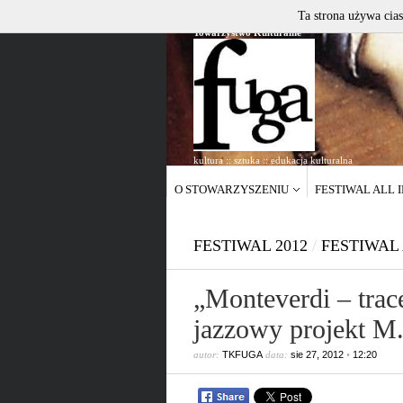
Ta strona używa cias
Towarzystwo Kulturalne
kultura :: sztuka :: edukacja kulturalna
O STOWARZYSZENIU
FESTIWAL ALL 
FESTIWAL 2012
/
FESTIWAL
„Monteverdi – trac
jazzowy projekt M.
autor:
TKFUGA
data:
sie 27, 2012
•
12:20