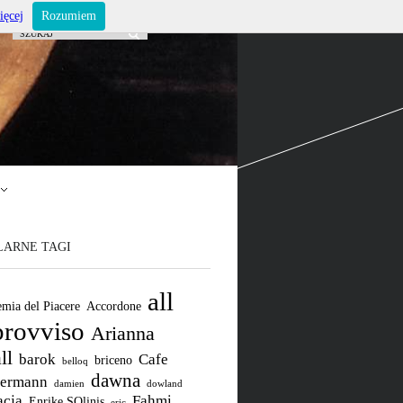
ięcej
Rozumiem
LARNE TAGI
all
mia del Piacere
Accordone
rovviso
Arianna
ll
barok
Cafe
briceno
belloq
dawna
ermann
damien
dowland
acja
Fahmi
Enrike SOlinis
eric