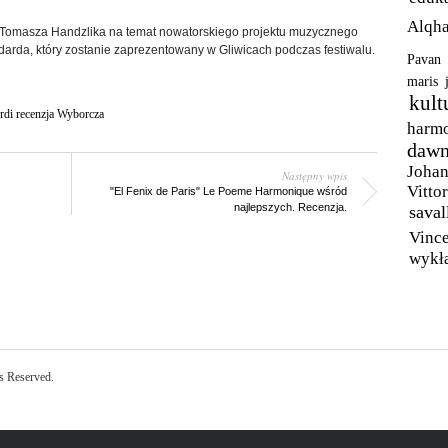
Alqha
 Tomasza Handzlika na temat nowatorskiego projektu muzycznego
arda, który zostanie zaprezentowany w Gliwicach podczas festiwalu.
Pavan
maris
kult
di recenzja Wyborcza
harm
daw
Johan
Następny wpis
Vittor
"El Fenix de Paris" Le Poeme Harmonique wśród
najlepszych. Recenzja.
saval
Vinc
wykł
ts Reserved.