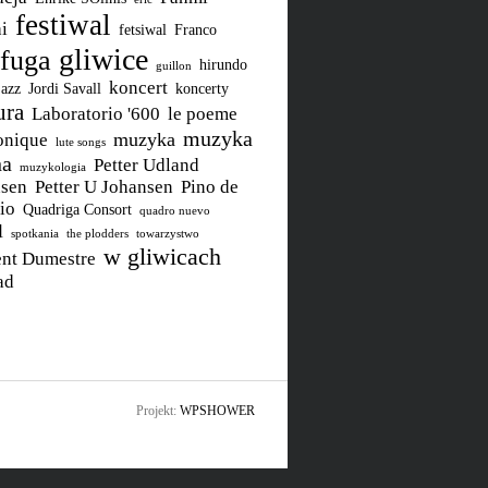
festiwal
i
fetsiwal
Franco
gliwice
fuga
hirundo
guillon
koncert
jazz
Jordi Savall
koncerty
ura
Laboratorio '600
le poeme
muzyka
muzyka
onique
lute songs
na
Petter Udland
muzykologia
sen
Petter U Johansen
Pino de
io
Quadriga Consort
quadro nuevo
l
spotkania
the plodders
towarzystwo
w gliwicach
ent Dumestre
ad
Projekt:
WPSHOWER