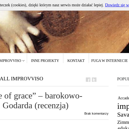
teczek (cookies), dzięki którym nasz serwis może działać lepiej.
Dowiedz się w
IMPROVVISO
INNE PROJEKTY
KONTAKT
FUGA W INTERNECIE
 ALL IMPROVVISO
POPU
e of grace” – barokowo-
Accade
 Godarda (recenzja)
imp
Sava
Brak komentarzy
Zimm
eduk