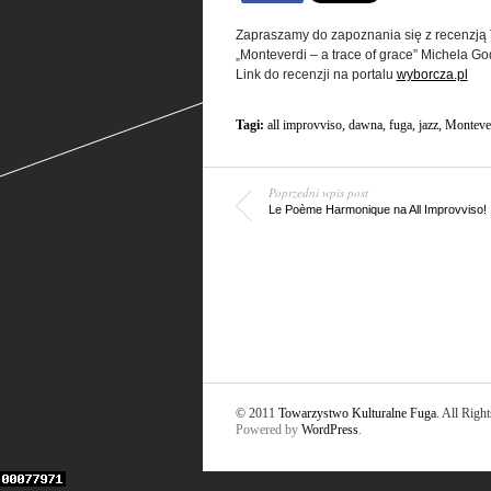
Zapraszamy do zapoznania się z recenzją
„Monteverdi – a trace of grace”
Michela God
Link do recenzji na portalu
wyborcza.pl
Tagi:
all improvviso
,
dawna
,
fuga
,
jazz
,
Montever
Poprzedni wpis post
Le Poème Harmonique na All Improvviso!
© 2011
Towarzystwo Kulturalne Fuga
. All Righ
Powered by
WordPress
.