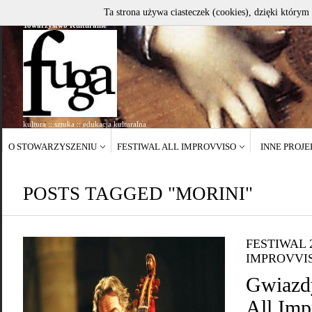
Ta strona używa ciasteczek (cookies), dzięki którym 
Towarzystwo Kulturalne
kultura :: sztuka :: edukacja kulturalna
O STOWARZYSZENIU
FESTIWAL ALL IMPROVVISO
INNE PROJ
POSTS TAGGED "MORINI"
FESTIWAL 
IMPROVVI
Gwiazdy
All Imp