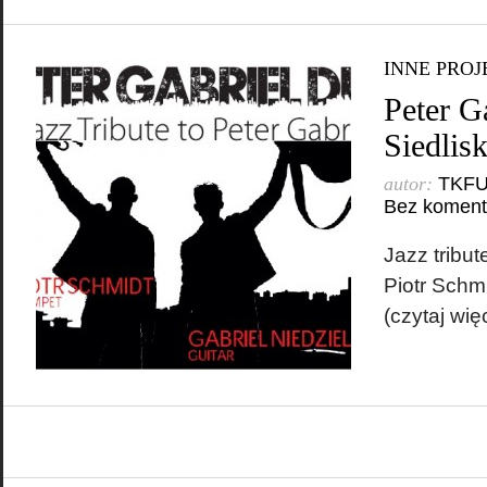
INNE PROJ
Peter G
Siedlis
autor:
TKF
Bez koment
Jazz tribut
Piotr Schmi
(czytaj wi