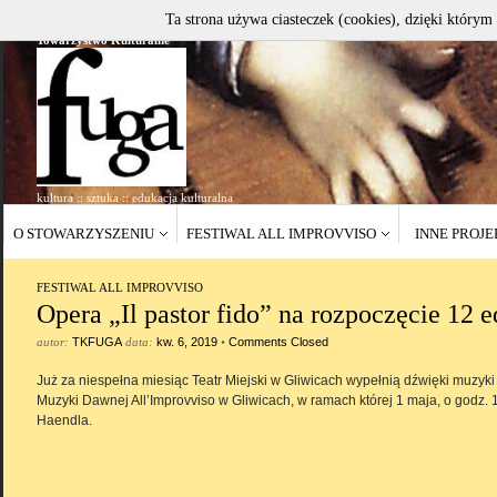
Ta strona używa ciasteczek (cookies), dzięki którym 
Towarzystwo Kulturalne
kultura :: sztuka :: edukacja kulturalna
O STOWARZYSZENIU
FESTIWAL ALL IMPROVVISO
INNE PROJ
FESTIWAL ALL IMPROVVISO
Opera „Il pastor fido” na rozpoczęcie 12 e
autor:
TKFUGA
data:
kw. 6, 2019
•
Comments Closed
Już za niespełna miesiąc Teatr Miejski w Gliwicach wypełnią dźwięki muzy
Muzyki Dawnej All’Improvviso w Gliwicach, w ramach której 1 maja, o godz. 1
Haendla.