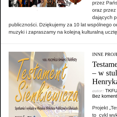
przez Pańs
oraz prze
dających po
publiczności. Dziękujemy za 10 lat wspólnego 
muzyki i zapraszamy na kolejną kulturalną uczt
INNE PROJ
Testame
– w stul
Henryka
autor:
TKF
Bez koment
Projekt „T
to cykl wy