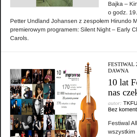
Bajka – K
o godz. 19.
Petter Undland Johansen z zespołem Hirundo M
premierowym programem: Silent Night – Early C
Carols.
FESTIWAL 
DAWNA
10 lat F
nas cze
autor:
TKF
Bez koment
Festiwal Al
wszystkim 