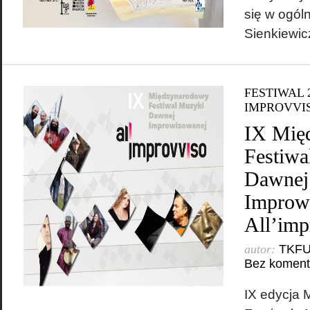
się w ogól
Sienkiewic
FESTIWAL 
IMPROVVI
IX Mię
Festiwa
Dawnej
Improw
All’imp
autor:
TKF
Bez koment
IX edycja